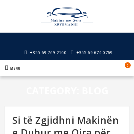
+355 69 769 2100
+355 69 674 0769
0
MENU
CATEGORY:
BLOG
Si të Zgjidhni Makinën
e Duhur me Qira për