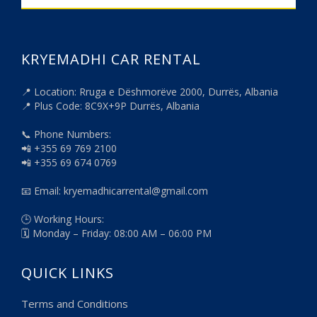
KRYEMADHI CAR RENTAL
📍 Location: Rruga e Dëshmorëve 2000, Durrës, Albania
📍 Plus Code: 8C9X+9P Durrës, Albania
📞 Phone Numbers:
📲 +355 69 769 2100
📲 +355 69 674 0769
📧 Email: kryemadhicarrental@gmail.com
🕒 Working Hours:
🗓️ Monday – Friday: 08:00 AM – 06:00 PM
QUICK LINKS
Terms and Conditions