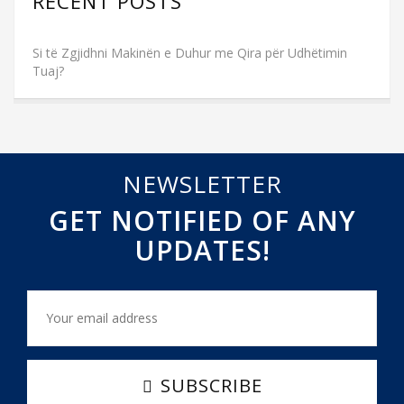
RECENT POSTS
Si të Zgjidhni Makinën e Duhur me Qira për Udhëtimin
Tuaj?
NEWSLETTER
GET NOTIFIED OF ANY
UPDATES!
SUBSCRIBE