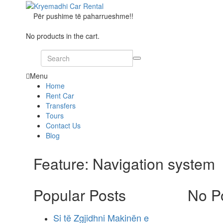
Për pushime të paharrueshme!!
No products in the cart.
Menu
Home
Rent Car
Transfers
Tours
Contact Us
Blog
Feature:
Navigation system
Popular Posts
No P
Si të Zgjidhni Makinën e