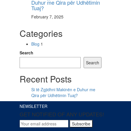
Duhur me Qira për Udhëtimin
Tuaj?
February 7, 2025
Categories
Blog
1
Search
Search
Recent Posts
Si të Zgjidhni Makinën e Duhur me
Qira për Udhëtimin Tuaj?
NEWSLETTER
GET NOTIFIED OF ANY UPDATES!
Subscribe